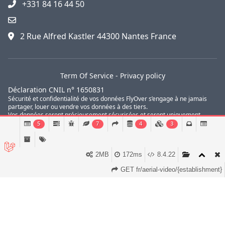
+331 84 16 44 50
2 Rue Alfred Kastler 44300 Nantes France
Term Of Service
-
Privacy policy
Déclaration CNIL n° 1650831
Sécurité et confidentialité de vos données FlyOver s’engage à ne jamais
partager, louer ou vendre vos données à des tiers.
Vos données seront précieusement sécurisées et seront uniquement
utilisées dans le but de vous transmettre des informations concernant nos
5
7
4
3
ventes privées, vos réservations de voyages golf et votre avis sur nos
services.
2MB
172ms
8.4.22
© FlyOver 2010 - 2026
GET fr/aerial-video/{establishment}