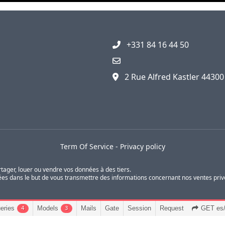
+331 84 16 44 50
2 Rue Alfred Kastler 4430
Term Of Service
-
Privacy policy
rtager, louer ou vendre vos données à des tiers.
s dans le but de vous transmettre des informations concernant nos ventes privée
eries
Models
Mails
Gate
Session
Request
GET es/a
4
3