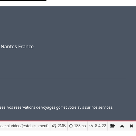
0 Nantes France
s, vos réservations de voyages golf et votre avis sur nos services.
erial-video/{establishment}
2MB
188ms
8.4.22