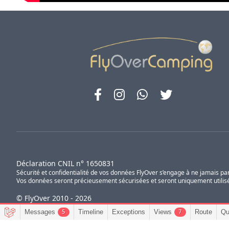
Déclaration CNIL n° 1650831
Sécurité et confidentialité de vos données FlyOver s’engage à ne jamais pa
Vos données seront précieusement sécurisées et seront uniquement utilisée
© FlyOver 2010 - 2026
Messages
Timeline
Exceptions
Views
Route
Qu
5
7