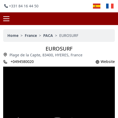
+331 84 16 44 50
Home
>
France
>
PACA
>
EUROSURF
EUROSURF
Plage de la Capte, 83400, HYERES, France
+0494580020
Website