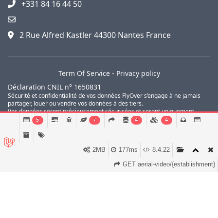
+331 84 16 44 50
2 Rue Alfred Kastler 44300 Nantes France
Term Of Service
-
Privacy policy
Déclaration CNIL n° 1650831
Sécurité et confidentialité de vos données FlyOver s’engage à ne jamais
partager, louer ou vendre vos données à des tiers.
Vos données seront précieusement sécurisées et seront uniquement
utilisées dans le but de vous transmettre des informations concernant nos
5
7
4
4
ventes privées, vos réservations de voyages golf et votre avis sur nos
services.
2MB
177ms
8.4.22
© FlyOver 2010 - 2026
GET aerial-video/{establishment}